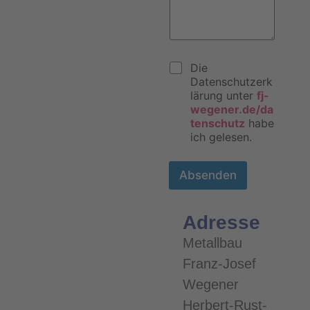
m
s
e
s
n
e
t
*
a
D
r
Die
a
o
Datenschutzerk
t
d
lärung unter
fj-
e
e
wegener.de/da
n
r
tenschutz
habe
s
N
ich gelesen.
c
a
h
c
u
h
Absenden
t
r
z
i
e
c
Adresse
r
h
k
t
Metallbau
l
*
Franz-Josef
ä
r
Wegener
u
n
Herbert-Rust-