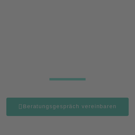
METALL- UND
EDELSTAHL
Verarbeitung auf höchstem Niveau ist unser
Alltag.
Beratungsgespräch vereinbaren